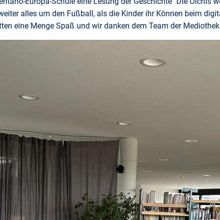
entano-Europa-Schule eine Lesung der Geschichte "Die Olchis w
iter alles um den Fußball, als die Kinder ihr Können beim digit
 hatten eine Menge Spaß und wir danken dem Team der Mediothek