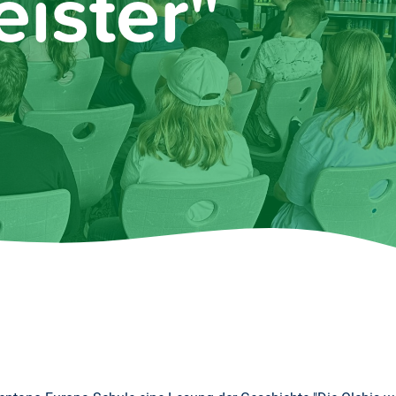
ister"